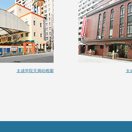
太成学院天満幼稚園
太