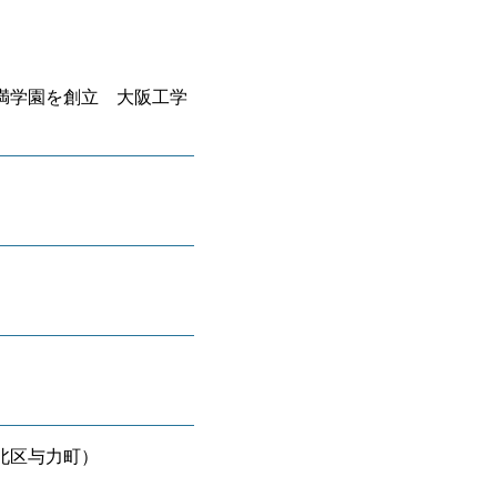
満学園を創立 大阪工学
北区与力町）